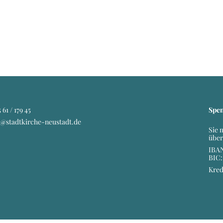
 61 / 179 45
Spe
o@stadtkirche-neustadt.de
Sie 
über
IBAN
BIC
Kred