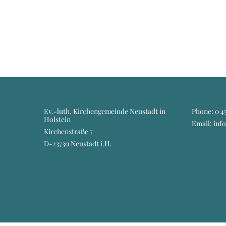
Ev.-luth. Kirchengemeinde Neustadt in
Phone:
0 45
Holstein
Email: inf
Kirchenstraße 7
D-23730 Neustadt i.H.