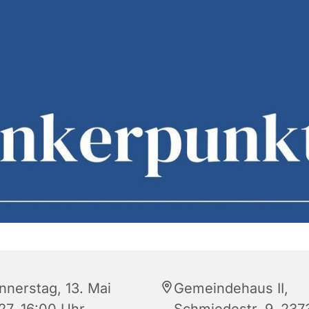
nnerstag, 13. Mai
Gemeindehaus II,