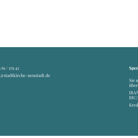
 61 / 179 45
Spe
o@stadtkirche-neustadt.de
Sie 
über
IBAN
BIC
Kred