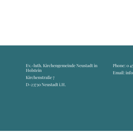
Ev.-luth. Kirchengemeinde Neustadt in
Phone:
0 45
Holstein
Email: inf
Kirchenstraße 7
D-23730 Neustadt i.H.