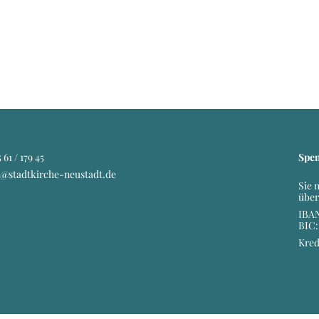
 61 / 179 45
Spe
o@stadtkirche-neustadt.de
Sie 
über
IBAN
BIC
Kred