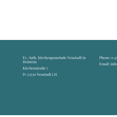
Ev.-luth. Kirchengemeinde Neustadt in
Phone:
0 45
Holstein
Email: inf
Kirchenstraße 7
D-23730 Neustadt i.H.