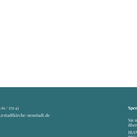
 61 / 179 45
Spe
o@stadtkirche-neustadt.de
Sie 
über
IBAN