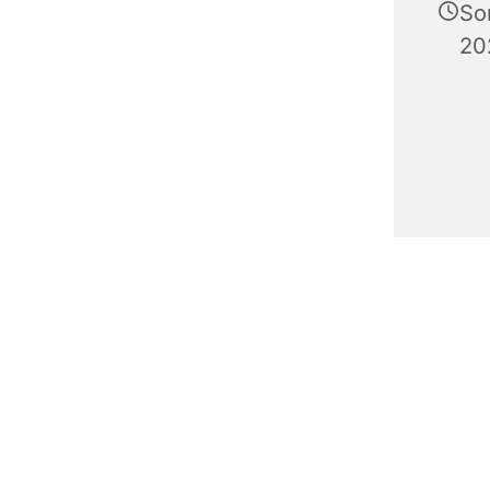
So
20