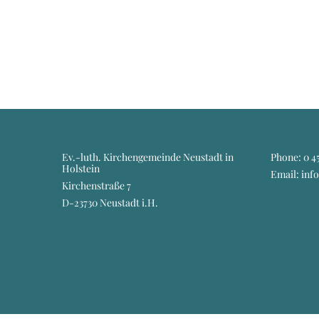
Ev.-luth. Kirchengemeinde Neustadt in
Phone:
0 45
Holstein
Email: inf
Kirchenstraße 7
D-23730 Neustadt i.H.