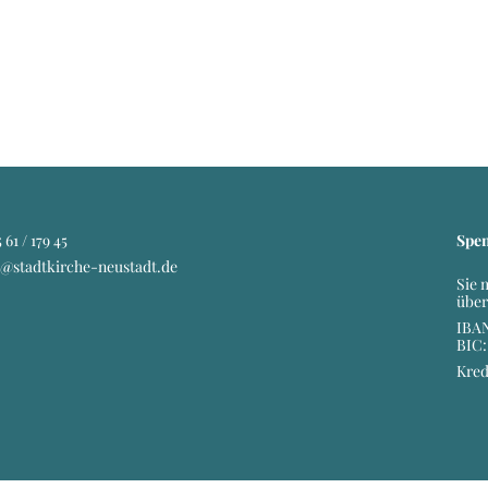
 61 / 179 45
Spe
o@stadtkirche-neustadt.de
Sie 
über
IBAN
BIC
Kred