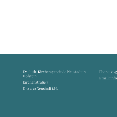
Ev.-luth. Kirchengemeinde Neustadt in
Phone:
0 45
Holstein
Email: inf
Kirchenstraße 7
D-23730 Neustadt i.H.