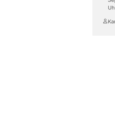
Se
Uh
Ka