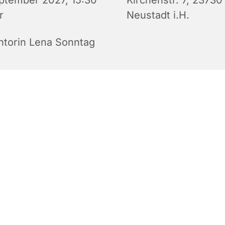
ptember 2027, 15:30
Kirchenstr. 7, 23730
r
Neustadt i.H.
ntorin Lena Sonntag