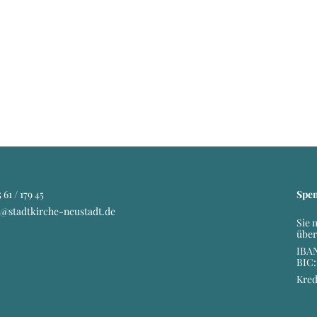
 61 / 179 45
Spe
o@stadtkirche-neustadt.de
Sie 
über
IBAN
BIC
Kred