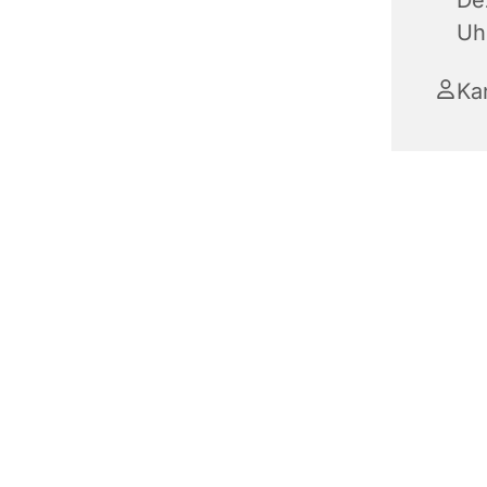
De
Uh
Ka