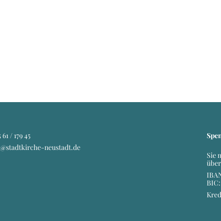
 61 / 179 45
Spe
o@stadtkirche-neustadt.de
Sie 
über
IBAN
BIC
Kred