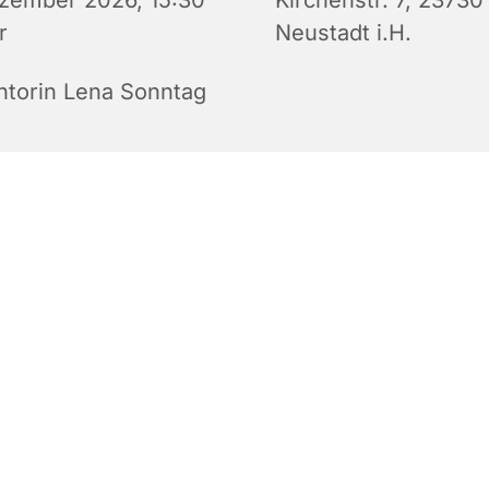
zember 2026, 15:30
Kirchenstr. 7, 23730
r
Neustadt i.H.
ntorin Lena Sonntag