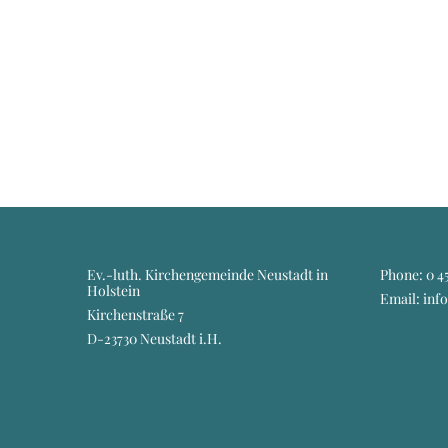
Ev.-luth. Kirchengemeinde Neustadt in
Phone:
0 45
Holstein
Email: inf
Kirchenstraße 7
D-23730 Neustadt i.H.