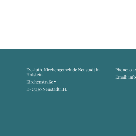
Ev.-luth. Kirchengemeinde Neustadt in
Phone:
0 45
Holstein
Email: inf
Kirchenstraße 7
D-23730 Neustadt i.H.