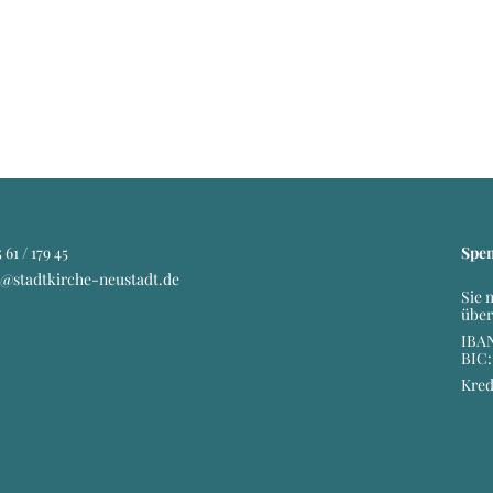
 61 / 179 45
Spe
o@stadtkirche-neustadt.de
Sie 
über
IBAN
BIC
Kred