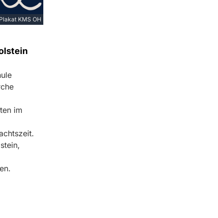
Plakat KMS OH
olstein
hule
rche
ten im
chtszeit.
stein,
en.