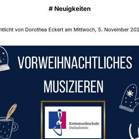
#
Neuigkeiten
ntlicht von Dorothea Eckert am Mittwoch, 5. November 20